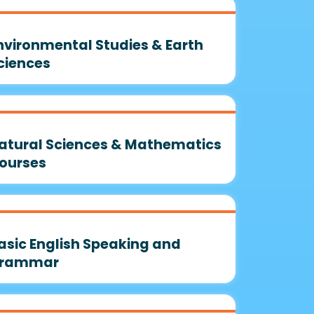
nvironmental Studies & Earth
ciences
atural Sciences & Mathematics
ourses
asic English Speaking and
rammar