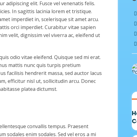
 adipiscing elit. Fusce vel venenatis felis.
cies. In sagittis lacinia lorem et tristique.
amet imperdiet in, scelerisque sit amet arcu.
attis orci imperdiet. Curabitur vitae sapien
im velit, dignissim vel viverra ac, eleifend ut
 quis odio vitae eleifend. Quisque sed mi erat.
mus mattis nunc quis turpis pretium
lus facilisis hendrerit massa, sed auctor lacus
, efficitur nisl ut, sollicitudin arcu. Donec
bitasse platea dictumst.
H
C
pellentesque convallis tempus. Praesent
tum sodales enim sodales. Sed vel eros a mi