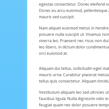
egestas consectetur. Donec eleifend orn
Donec eu arcu euismod, pellentesque a
mauris sed suscipit.
Nam aliquet euismod metus in hendrerit.
posuere nulla suscipit ut. Vivamus non
viverra leo. Praesent nec risus non dui 
leo libero, in dictum dolor condiment
orci euismod at.
Aliquam dui tellus, sollicitudin eget m
mauris urna. Curabitur placerat metus
tellus quis consectetur. Aliquam tinci
Vestibulum aliquam leo sed ultricies u
faucibus ligula. Nulla dignissim odio 
feugiat quam nec dolor posuere tempu