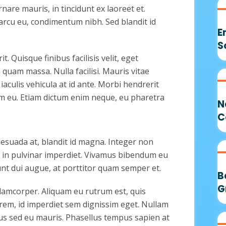
are mauris, in tincidunt ex laoreet et.
rcu eu, condimentum nibh. Sed blandit id
E
S
 Quisque finibus facilisis velit, eget
 quam massa. Nulla facilisi. Mauris vitae
iaculis vehicula at id ante. Morbi hendrerit
um eu. Etiam dictum enim neque, eu pharetra
N
C
alesuada at, blandit id magna. Integer non
 in pulvinar imperdiet. Vivamus bibendum eu
dunt dui augue, at porttitor quam semper et.
B
G
llamcorper. Aliquam eu rutrum est, quis
lorem, id imperdiet sem dignissim eget. Nullam
s sed eu mauris. Phasellus tempus sapien at