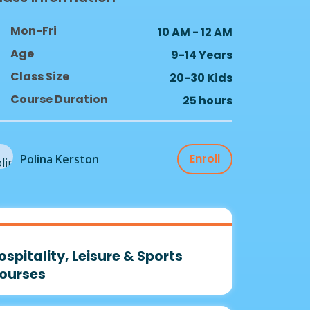
Mon-Fri
10 AM - 12 AM
Age
9-14 Years
Class Size
20-30 Kids
Course Duration
25 hours
Enroll
Polina Kerston
ospitality, Leisure & Sports
ourses