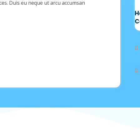
ices. Duis eu neque ut arcu accumsan
H
C